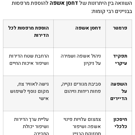
השוואה בין היתרונות של
דחסן אשפה
להוספת מרפסות
בבניינים רבי קומות:
פרמטר
דחסן אשפה
הוספת מרפסות לכל
הדירות
תפקיד
ניהול אשפה ושמירה
הרחבת שטח הדירות
עיקרי
על ניקיון
ושיפור איכות החיים
השפעה
סביבת מגורים נקייה,
גישה לאוויר צח,
על
פחות ריחות וזיהום
מקום נוסף לשימוש
הדיירים
אישי
חיסכון
צמצום עלויות פינוי
עליית ערך הדירות
כלכלי
אשפה ושיפור
ושיפור יכולת
תחזוקת הבניין
המכירה