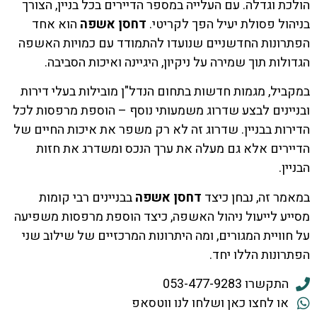
הולכת וגדלה. עם העלייה במספר הדיירים בכל בניין, הצורך
בניהול פסולת יעיל הפך לקריטי.
דחסן אשפה
הוא אחד
הפתרונות החדשניים שנועדו להתמודד עם כמויות האשפה
הגדולות תוך שמירה על ניקיון, היגיינה ואיכות הסביבה.
במקביל, מגמות חדשות בתחום הנדל"ן מובילות בעלי דירות
ובניינים לבצע שדרוג משמעותי נוסף – הוספת מרפסות לכל
הדירות בבניין. שדרוג זה לא רק משפר את איכות החיים של
הדיירים אלא גם מעלה את ערך הנכס ומשדרג את חזות
הבניין.
במאמר זה, נבחן כיצד
דחסן אשפה
בבניינים רבי קומות
מסייע לייעול ניהול האשפה, כיצד הוספת מרפסות משפיעה
על חוויית המגורים, ומה היתרונות המרכזיים של שילוב שני
הפתרונות הללו יחד.
התקשרו 053-477-9283
או לחצו כאן ושלחו לנו ווטסאפ