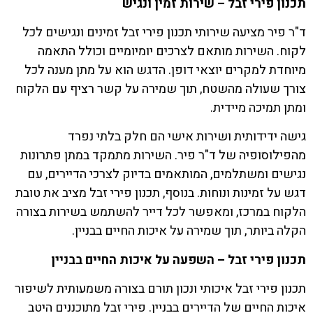
תכנון פירי זבל – שירות זמין ונגיש
ד"ר פיר מציעה שירותי תכנון פירי זבל זמינים ונגישים לכל
לקוח. השירות מותאם לצרכים יומיומיים וכולל התאמה
מיוחדת למקרים יוצאי דופן. הדגש הוא על מתן מענה לכל
צורך שעולה מהשטח, תוך שמירה על קשר רציף עם הלקוח
ומתן תמיכה מיידית.
גישה ידידותית ושירות אישי הם חלק בלתי נפרד
מהפילוסופיה של ד"ר פיר. השירות מתמקד במתן פתרונות
נגישים ומשתלמים, המותאמים בדיוק לצרכי הדיירים, עם
דגש על זמינות ונוחות. בנוסף, תכנון פירי זבל מציב את טובת
הלקוח במרכז, ומאפשר לכל דייר להשתמש בשירות בצורה
הקלה ביותר, תוך שמירה על איכות החיים בבניין.
תכנון פירי זבל – השפעה על איכות החיים בבניין
תכנון פירי זבל איכותי ונכון תורם בצורה משמעותית לשיפור
איכות החיים של הדיירים בבניין. פירי זבל מתוכננים היטב