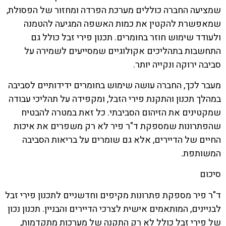
שמציעה החברה כוללים מערכת הפרדה ומחזור של הפסולת,
שמאפשרת להקטין את כמות האשפה המגיעה להטמנה
ולעודד שימוש חוזר בחומרים. תכנון פירי זבל כולל גם
התחשבות בתהליכים אקולוגיים שמסייעים לשמירה על
סביבה ירוקה ונקייה יותר.
מעבר לכך, החברה עושה שימוש בחומרים ידידותיים לסביבה
במהלך תכנון והתקנת פירי הזבל, ומקפידה על תהליכי עבודה
שמקטינים את הזיהום הסביבתי. כל זאת במטרה להבטיח
שהפתרונות שמספקת ד"ר פיר לא רק משפרים את איכות
החיים של הדיירים, אלא גם שומרים על בריאות הסביבה
המשותפת.
סיכום
ד"ר פיר מספקת פתרונות מקיפים וחדשניים לתכנון פירי זבל
לבניינים, המותאמים אישית לצרכי הדיירים והבניין. תכנון נכון
של פירי זבל כולל לא רק התקנה של מערכות מתקדמות,