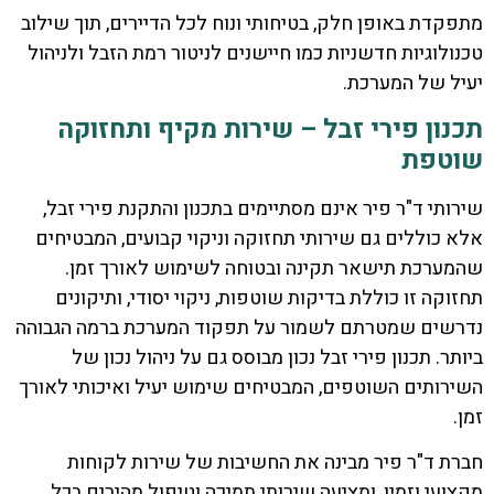
מתפקדת באופן חלק, בטיחותי ונוח לכל הדיירים, תוך שילוב
טכנולוגיות חדשניות כמו חיישנים לניטור רמת הזבל ולניהול
יעיל של המערכת.
תכנון פירי זבל – שירות מקיף ותחזוקה
שוטפת
שירותי ד"ר פיר אינם מסתיימים בתכנון והתקנת פירי זבל,
אלא כוללים גם שירותי תחזוקה וניקוי קבועים, המבטיחים
שהמערכת תישאר תקינה ובטוחה לשימוש לאורך זמן.
תחזוקה זו כוללת בדיקות שוטפות, ניקוי יסודי, ותיקונים
נדרשים שמטרתם לשמור על תפקוד המערכת ברמה הגבוהה
ביותר. תכנון פירי זבל נכון מבוסס גם על ניהול נכון של
השירותים השוטפים, המבטיחים שימוש יעיל ואיכותי לאורך
זמן.
חברת ד"ר פיר מבינה את החשיבות של שירות לקוחות
מקצועי וזמין, ומציעה שירותי תמיכה וטיפול מהירים בכל