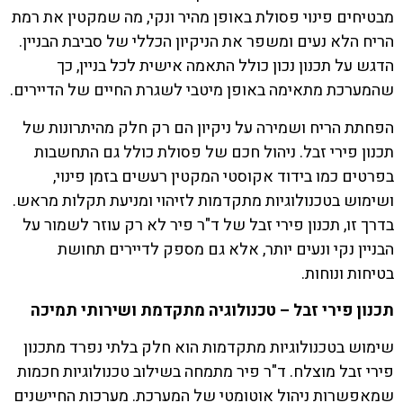
מבטיחים פינוי פסולת באופן מהיר ונקי, מה שמקטין את רמת
הריח הלא נעים ומשפר את הניקיון הכללי של סביבת הבניין.
הדגש על תכנון נכון כולל התאמה אישית לכל בניין, כך
שהמערכת מתאימה באופן מיטבי לשגרת החיים של הדיירים.
הפחתת הריח ושמירה על ניקיון הם רק חלק מהיתרונות של
תכנון פירי זבל. ניהול חכם של פסולת כולל גם התחשבות
בפרטים כמו בידוד אקוסטי המקטין רעשים בזמן פינוי,
ושימוש בטכנולוגיות מתקדמות לזיהוי ומניעת תקלות מראש.
בדרך זו, תכנון פירי זבל של ד"ר פיר לא רק עוזר לשמור על
הבניין נקי ונעים יותר, אלא גם מספק לדיירים תחושת
בטיחות ונוחות.
תכנון פירי זבל – טכנולוגיה מתקדמת ושירותי תמיכה
שימוש בטכנולוגיות מתקדמות הוא חלק בלתי נפרד מתכנון
פירי זבל מוצלח. ד"ר פיר מתמחה בשילוב טכנולוגיות חכמות
שמאפשרות ניהול אוטומטי של המערכת. מערכות החיישנים