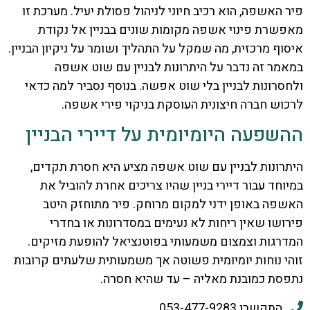
פיר האשפה, הוא רכיב חיוני לניהול פסולת יעיל. מערכת זו
מאפשרת פינוי אשפה מקומות שונים בבניין אל נקודת
איסוף מרכזית, מה שמקל על התהליך ושומר על ניקיון הבניין.
במאמר זה נדבר על היתרונות לבניין עם שוט אשפה
ולחסרונות לבניין בלי שוט אפשה. בנוסף נסביר למה כדאי
לרכוש חברה חיצונית העוסקת בניקוי פירי אשפה.
ההשפעה היומיומית על דיירי הבניין
היתרונות לבניין עם שוט אשפה מציע היא חסרת תקדים,
במיוחד עבור דיירי בניין שהיו צריכים אחרת להוביל את
האשפה באופן ידני למקום מרוחק. פיר מתוחזק היטב
פירושו שאין ריחות לא נעימים במסדרונות או בחדרי
המדרגות וצמצום משמעותי בפוטנציאל להופעת מזיקים.
זוהי נוחות יומיומית פשוטה אך משמעותית שלעתים קרובות
נתפסת כמובנת מאליה – עד שהיא חסרה.
התקשרו 053-477-9283