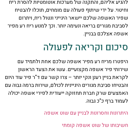
להגיע אליהם, והתקנה של מערכות אוטומטיות להסרת ריח
וחיטוי. על ידי שיתוף פעולה עם מומחים, תוכלו להבטיח
שפיר האשפה שלכם יישאר היגייני ונטול ריח, ויתרום
לסביבת מגורים בריאה ונעימה יותר. וכך למנוע ריח רע מפיר
אשפה אצלכם בבניין.
סיכום וקריאה לפעולה
היפטרו מריח רע מפיר אשפה שלכם אחת ולתמיד עם
שירותי פיר אשפה מקצועיים. עשו את הצעד הראשון
לקראת בניין רענן ונקי יותר – צרו קשר עם ד"ר פיר עוד היום
והבטיחו סביבת מגורים היגיינית לכולם, שירות ברמה גבוה עם
האמצעים שרק חברת תחזוקה ייעודית לפירי אשפה יכולה
לעמוד ברף כ"כ גבוה.
היתרונות וחסרונות לבניין עם שוט אשפה
חשיבותו של שוט אשפה קומתי