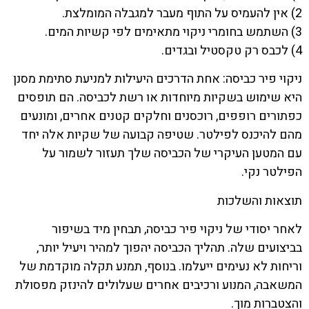
2) אין להעמיס על התוף מעבר למגבלה המומלצת.
3) השתמש בחומרי ניקוי מתאימים לפי קשיות המים.
4) לכבס רק טקסטיל ובגדים.
ניקוי פיר כביסה: אחת הדרכים היעילות למניעת סתימת מסנן
היא שימוש בשקיות מיוחדות או רשת לכביסה. הם תופסים
כפתורים רופפים, רוכסנים וחלקים קטנים אחרים, ומונעים
מהם להיכנס לפילטר. שטיפה קבועה של שקיות אלה יחד
עם המטען העיקרי של הכביסה שלך תעזור לשמור על
הפילטר נקי.
תוצאות והשלכות
לאחר יסודי של ניקוי פיר כביסה, תבחין מיד בשיפור
בביצועים שלה. תהליך הכביסה יהפוך למהיר ויעיל יותר,
וריחות לא נעימים ייעלמו. בנוסף, תמנע תקלה מוקדמת של
המשאבה, המנוע ורכיבים אחרים שעלולים להינזק מפסולת
והצטברות מוך.