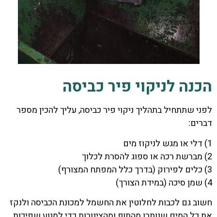
הכנה לניקוי פיר כביסה
לפני שתתחיל בתהליך ניקוי פיר כביסה, עליך להכין מספר
דברים:
1) דלי או מגש לניקוז מים
2) מברשת רכה או ספוג להסרת לכלוך
3) כלים לפירוק (בדרך כלל המפתח המצורף)
4) שמן סיכה (במידת הצורך)
חשוב גם לכבות לחלוטין את החשמל למכונת הכביסה ולנקז
את כל המים שנותרו מהתוף ומהצינורות כדי למנוע שפיכות